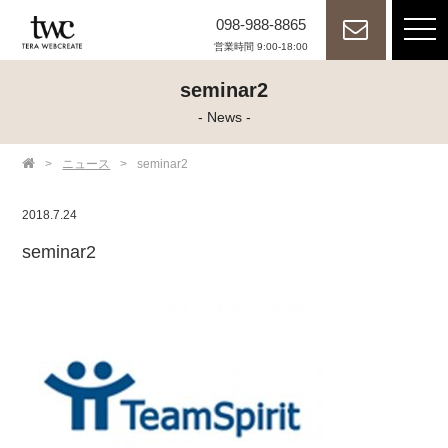
098-988-8865
tog
nav
営業時間 9:00-18:00
seminar2
- News -
>
ニュース
>
seminar2
2018.7.24
seminar2