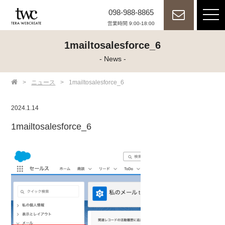
098-988-8865
tog
nav
営業時間 9:00-18:00
1mailtosalesforce_6
- News -
>
ニュース
>
1mailtosalesforce_6
2024.1.14
1mailtosalesforce_6