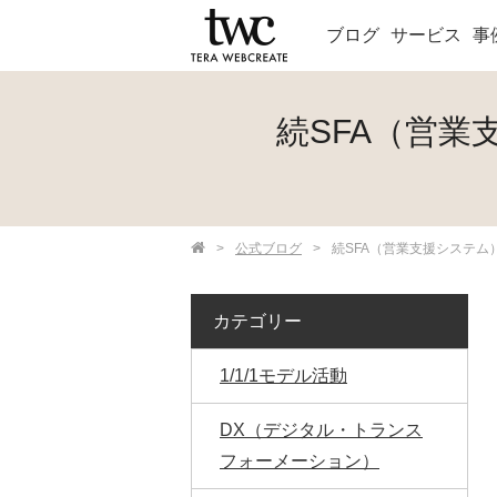
ブログ
サービス
事
続SFA（営
>
公式ブログ
>
続SFA（営業支援システ
カテゴリー
1/1/1モデル活動
DX（デジタル・トランス
フォーメーション）