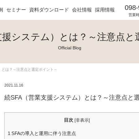
098-
例
セミナー
資料ダウンロード
会社情報
採用情報
営業時間
業支援システム）とは？～注意点と
Official Blog
ム）とは？～注意点と選定ポイント～
2021.11.16
続SFA（営業支援システム）とは？～注意点と
目次
[
非表示
]
1
SFAの導入と運用に伴う注意点