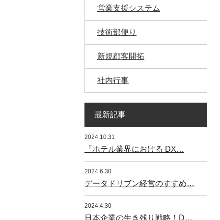
営業支援システム
技術部便り
新規顧客開拓
社内行事
最新記事
2024.10.31
『ホテル業界における DX…
2024.6.30
データドリブン経営のすすめ…
2024.4.30
日本企業の生き残り戦略！D…